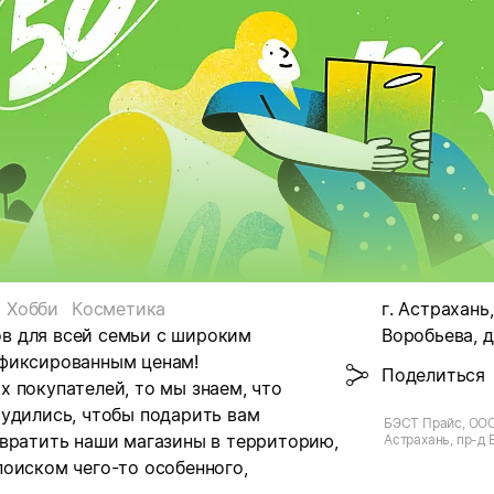
Хобби
Косметика
г. Астрахань
нов для всей семьи с широким
Воробьева, д
 фиксированным ценам!
Поделиться
 покупателей, то мы знаем, что
рудились, чтобы подарить вам
БЭСТ Прайс, ООО, 
евратить наши магазины в территорию,
Астрахань, пр-д
оиском чего-то особенного,