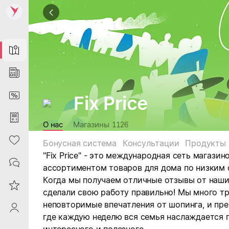
Map
News
DiscountCard
Fix Price
Purchases
О нас
Магазины
1126
Heart
Бонусная система
Консультации
Продукты
"Fix Price" - это международная сеть магази
Contacts
ассортиментом товаров для дома по низким
Когда мы получаем отличные отзывы от наших
Reviews
сделали свою работу правильно! Мы много т
неповторимые впечатления от шопинга, и пр
ProfileSaby
где каждую неделю вся семья наслаждается п