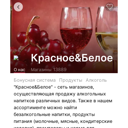
Красное&Белое
13889
О нас
Магазины
Бонусная система
Продукты
Алкоголь
"Красное&Белое" - сеть магазинов,
осуществляющая продажу алкогольных
напитков различных видов.
Также в нашем
ассортименте можно найти
безалкогольные напитки, продукты
питания (молочные, мясные, кондитерские