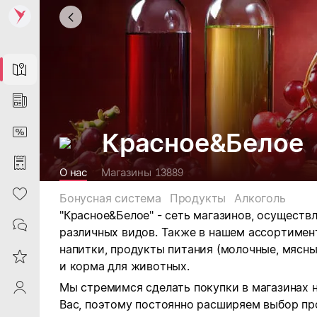
Map
News
DiscountCard
Красное&Белое
Purchases
О нас
Магазины
13889
Heart
Бонусная система
Продукты
Алкоголь
"Красное&Белое" - сеть магазинов, осущест
Contacts
различных видов.
Также в нашем ассортимен
напитки, продукты питания (молочные, мясны
Reviews
и корма для животных.
Мы стремимся сделать покупки в магазинах 
ProfileSaby
Вас, поэтому постоянно расширяем выбор пр