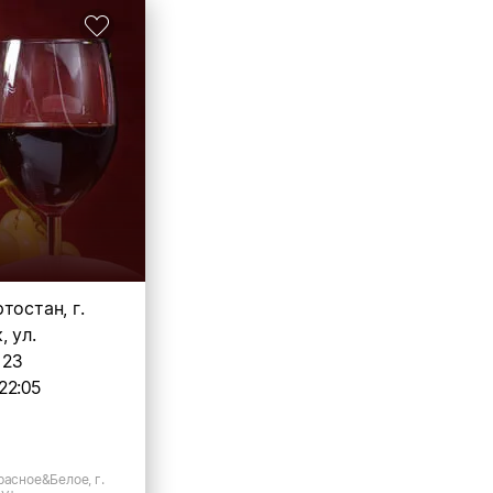
тостан, г.
 ул.
 23
22:05
расное&Белое, г.