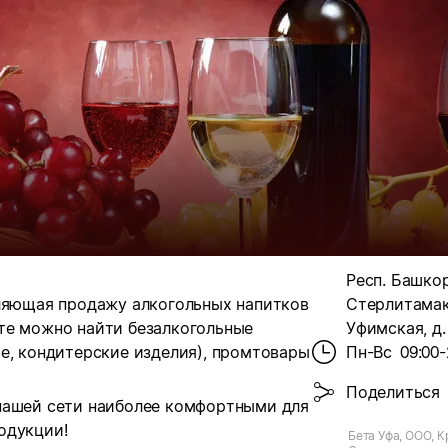
Респ. Башкор
вляющая продажу алкогольных напитков
Стерлитамак,
те можно найти безалкогольные
Уфимская, д.
е, кондитерские изделия), промтовары
Пн-Вс
09:00-
Поделиться
нашей сети наиболее комфортными для
одукции!
Бета Уфа, ООО, К