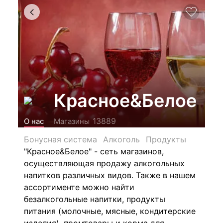
Красное&Белое
13889
О нас
Магазины
Бонусная система
Алкоголь
Продукты
"Красное&Белое" - сеть магазинов,
осуществляющая продажу алкогольных
напитков различных видов.
Также в нашем
ассортименте можно найти
безалкогольные напитки, продукты
питания (молочные, мясные, кондитерские