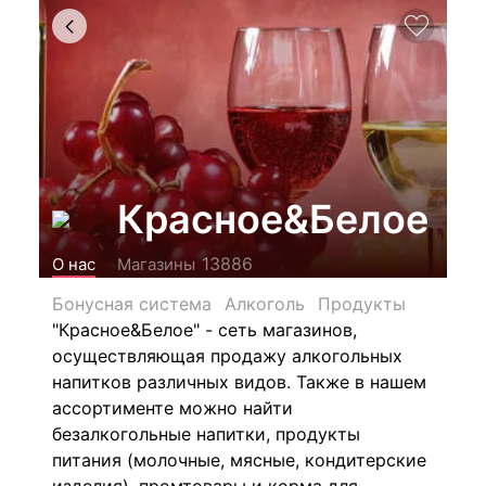
Красное&Белое
13886
О нас
Магазины
Бонусная система
Алкоголь
Продукты
"Красное&Белое" - сеть магазинов,
осуществляющая продажу алкогольных
напитков различных видов.
Также в нашем
ассортименте можно найти
безалкогольные напитки, продукты
питания (молочные, мясные, кондитерские