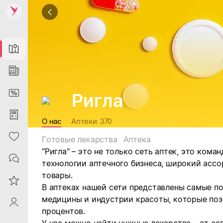
Map
News
DiscountCard
Ригла
Purchases
О нас
Аптеки
370
Heart
Готовые лекарства
Аптека
"Ригла" – это не только сеть аптек, это ком
Contacts
технологии аптечного бизнеса, широкий ассо
товары.
Reviews
В аптеках нашей сети представлены самые п
медицины и индустрии красоты, которые позв
ProfileSaby
процентов.