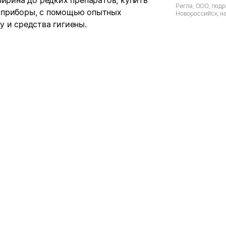
пирина до редких препаратов, купить
Ригла, ООО, подр
 приборы, с помощью опытных
Новороссийск, н
Адмирала Сереб
 и средства гигиены.