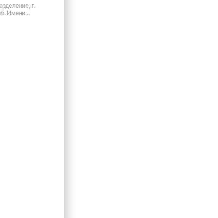
азделение, г.
аб. Имени
рякова