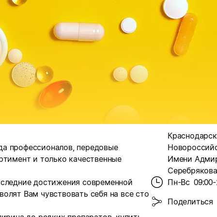
Краснодарски
анда профессионалов, передовые
Новороссийс
ртимент и только качественные
Имени Адми
Серебрякова, 
оследние достижения современной
Пн-Вс
09:00-
олят Вам чувствовать себя на все сто
Поделиться