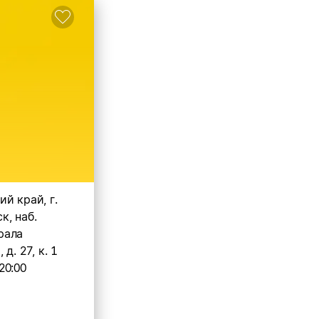
й край, г.
к, наб.
рала
д. 27, к. 1
20:00