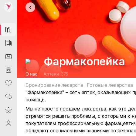
Map
News
DiscountCard
Фармакопейка
Purchases
О нас
Аптеки
376
Heart
Бронирование лекарств
Готовые лекарства
"Фармакопейка" – сеть аптек, оказывающих
Contacts
помощь.
Мы не просто продаем лекарства, как это де
Reviews
стремятся решать проблемы, с которыми к 
покупателям профессиональную фармацевти
ProfileSaby
обладают специальными знаниями по безопас