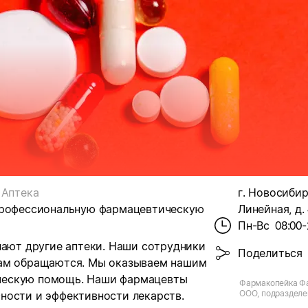
Аптека
г. Новосибир
 профессиональную фармацевтическую
Линейная, д. 
Пн-Вс
08:00-
лают другие аптеки. Наши сотрудники
Поделиться
нам обращаются. Мы оказываем нашим
ческую помощь. Наши фармацевты
Фармакопейка Фа
ООО, подразделен
ности и эффективности лекарств.
Новосибирск, ул