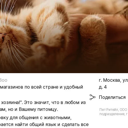
Зоо
г. Москва, ул
магазинов по всей стране и удобный
д. 4
Поделиться
хозяина!". Это значит, что в любом из
ам, но и Вашему питомцу.
Пет Ритейл, ООО 
подразделение, г.
овку для общения с животными,
Венёвская, д.4
ается найти общий язык и сделать все