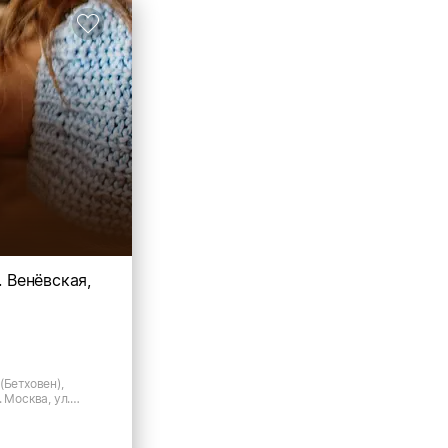
. Венёвская,
(Бетховен),
 Москва, ул.