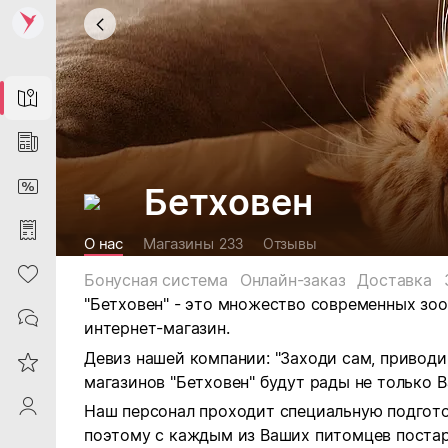
Map
News
DiscountCard
Бетховен
Purchases
О нас
Магазины
233
Отзывы
Heart
Бонусная система
Онлайн-заказ
Доставка
"Бетховен" - это множество современных зоо
Contacts
интернет-магазин.
Девиз нашей компании: "Заходи сам, приводи 
Reviews
магазинов "Бетховен" будут рады не только В
ProfileSaby
Наш персонал проходит специальную подгот
поэтому с каждым из Ваших питомцев постар