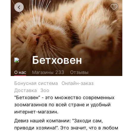
Бетховен
Отзывы
233
О нас
Магазины
Бонусная система
Онлайн-заказ
Доставка
Зоо
"Бетховен" - это множество современных
зоомагазинов по всей стране и удобный
интернет-магазин.
Девиз нашей компании: "Заходи сам,
приводи хозяина!". Это значит, что в любом