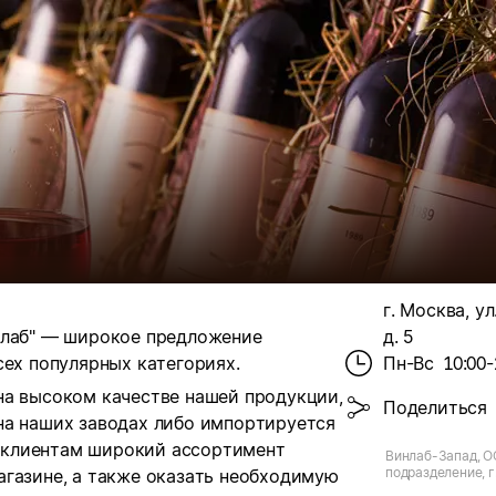
г. Москва, ул
нлаб" — широкое предложение
д. 5
сех популярных категориях.
Пн-Вс
10:00-
на высоком качестве нашей продукции,
Поделиться
на наших заводах либо импортируется
 клиентам широкий ассортимент
Винлаб-Запад, О
подразделение, г.
агазине, а также оказать необходимую
Ельнинская