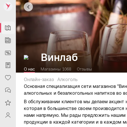
Map
News
DiscountCard
Винлаб
Purchases
О нас
Магазины
1068
Отзывы
Heart
Онлайн-заказ
Алкоголь
Основная специализация сети магазинов "Ви
Contacts
алкогольных и безалкогольных напитков во в
В обслуживании клиентов мы делаем акцент 
Reviews
которая в большинстве своем производится 
нами напрямую. Мы рады предложить нашим
ProfileSaby
продукции в каждой категории и в каждом м