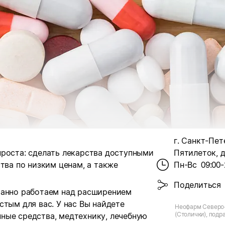
г. Санкт-Пет
проста: сделать лекарства доступными
Пятилеток, д.
тва по низким ценам, а также
Пн-Вс
09:00-
Поделиться
танно работаем над расширением
стым для вас. У нас Вы найдете
Неофарм Северо
(Столички), подра
ные средства, медтехнику, лечебную
Санкт-Петербург