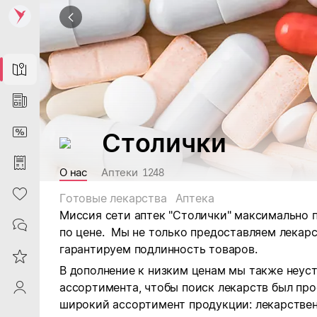
Map
News
DiscountCard
Столички
Purchases
О нас
Аптеки
1248
Heart
Готовые лекарства
Аптека
Миссия сети аптек "Столички" максимально 
Contacts
по цене. Мы не только предоставляем лекарс
гарантируем подлинность товаров.
Reviews
В дополнение к низким ценам мы также неус
ассортимента, чтобы поиск лекарств был про
ProfileSaby
широкий ассортимент продукции: лекарствен