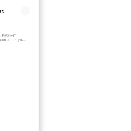
pro
, Кабинет
хангельск, ул.
.17