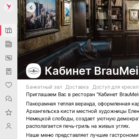
Map
News
DiscountCard
Кабинет BrauMei
Purchases
Heart
Банкетный зал
Доставка
Доступ для кресел
Приглашаем Вас в ресторан "Кабинет BrauMeis
Contacts
Панорамная теплая веранда, оформленная ка
Архангельска кисти местной художницы Еле
Reviews
Немецкой слободы, создает уютную демокра
располагается печь-гриль на живых углях.
ProfileSaby
Наше меню представляет лучшие гастрономич