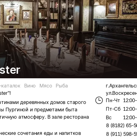
ster
-каталок
Вино
Мясо
Рыба
г.Архангельс
ter"
!
ул.Воскресен
Пн-Чт
12:00
ртинами деревянных домов старого
Пт-Сб
12:00
ны Пургиной и предметами быта
тичную атмосферу.
В зале ресторана
Вс
12:00
8 (8182) 65-5
еские сочетания еды и напитков
8 (911) 598-5