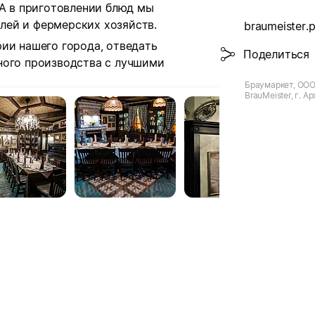
 А в приготовлении блюд мы
лей и фермерских хозяйств.
braumeister.
ии нашего города, отведать
Поделиться
ного производства с лучшими
Браумаркет, ООО
BrauMeister, г. Ар
Воскресенская, д