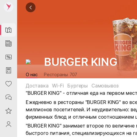
Map
News
DiscountCard
BURGER KING
Purchases
О нас
Рестораны
707
Heart
Доставка
Wi-Fi
Бургеры
Самовывоз
"BURGER KING" - отличная еда на первом мест
Contacts
Ежедневно в рестораны "BURGER KING" во вс
миллионов посетителей. И неудивительно: в
Reviews
фирменных блюд и отличным соотношением ц
ProfileSaby
"BURGER KING" занимает второе по величине 
быстрого питания, специализирующихся на г