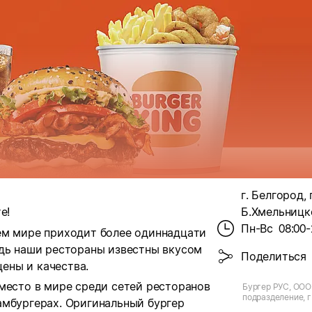
г. Белгород,
е!
Б.Хмельницко
Пн-Вс
08:00-
ем мире приходит более одиннадцати
едь наши рестораны известны вкусом
Поделиться
ены и качества.
место в мире среди сетей ресторанов
Бургер РУС, ООО
подразделение, г
амбургерах. Оригинальный бургер
Б.Хмельницкого, 