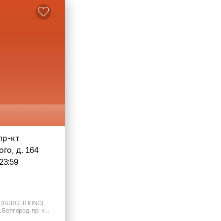
 пр-кт
го, д. 164
23:59
 (BURGER KING),
. Белгород, пр-кт
д.164