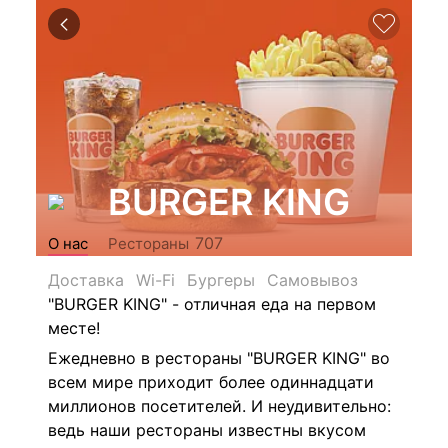
BURGER KING
707
О нас
Рестораны
Доставка
Wi-Fi
Бургеры
Самовывоз
"BURGER KING" - отличная еда на первом
месте!
Ежедневно в рестораны "BURGER KING" во
всем мире приходит более одиннадцати
миллионов посетителей. И неудивительно:
ведь наши рестораны известны вкусом