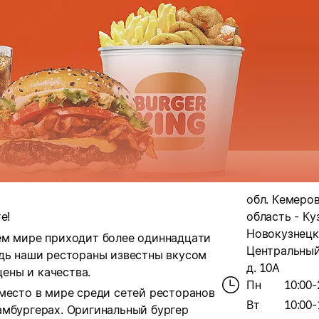
обл. Кемеро
е!
область - Куз
Новокузнецк
ем мире приходит более одиннадцати
Центральный 
едь наши рестораны известны вкусом
д. 10А
ены и качества.
Пн
10:00-
место в мире среди сетей ресторанов
Вт
10:00-
амбургерах. Оригинальный бургер