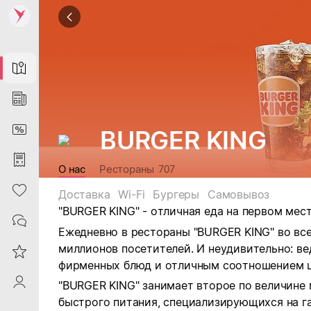
Map
News
DiscountCard
BURGER KING
Purchases
О нас
Рестораны
707
Heart
Доставка
Wi-Fi
Бургеры
Самовывоз
"BURGER KING" - отличная еда на первом мест
Contacts
Ежедневно в рестораны "BURGER KING" во вс
миллионов посетителей. И неудивительно: в
Reviews
фирменных блюд и отличным соотношением ц
ProfileSaby
"BURGER KING" занимает второе по величине 
быстрого питания, специализирующихся на г