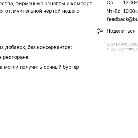
Ср
12:00-
чества, фирменные рецепты и комфорт
тся отличительной чертой нашего
Чт-Вс
10:00-
feedback@bur
Поделиться
Бургер РУС, ООО
з добавок, без консервантов;
подразделение, г
Доз
 ресторане;
да могли получить сочный бургер