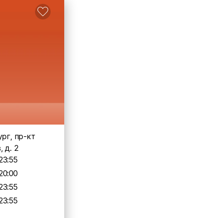
ург, пр-кт
 д. 2
23:55
20:00
23:55
23:55