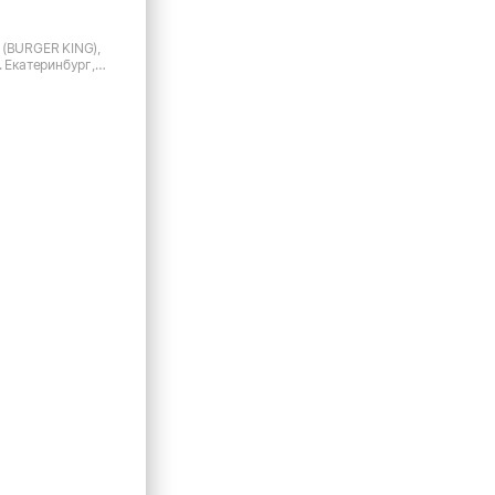
 (BURGER KING),
. Екатеринбург,
в, д.2