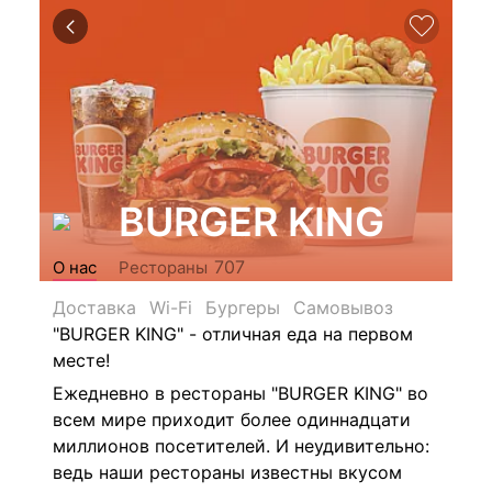
BURGER KING
707
О нас
Рестораны
Доставка
Wi-Fi
Бургеры
Самовывоз
"BURGER KING" - отличная еда на первом
месте!
Ежедневно в рестораны "BURGER KING" во
всем мире приходит более одиннадцати
миллионов посетителей. И неудивительно:
ведь наши рестораны известны вкусом