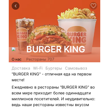
BURGER KING
707
О нас
Рестораны
Доставка
Wi-Fi
Бургеры
Самовывоз
"BURGER KING" - отличная еда на первом
месте!
Ежедневно в рестораны "BURGER KING" во
всем мире приходит более одиннадцати
миллионов посетителей. И неудивительно:
ведь наши рестораны известны вкусом