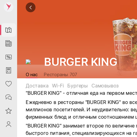
Map
News
DiscountCard
BURGER KING
Purchases
О нас
Рестораны
707
Heart
Доставка
Wi-Fi
Бургеры
Самовывоз
"BURGER KING" - отличная еда на первом мест
Contacts
Ежедневно в рестораны "BURGER KING" во вс
миллионов посетителей. И неудивительно: в
Reviews
фирменных блюд и отличным соотношением ц
ProfileSaby
"BURGER KING" занимает второе по величине 
быстрого питания, специализирующихся на г