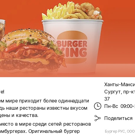
Ханты-Мансий
е!
Сургут, пр-к
37
ем мире приходит более одиннадцати
Пн-Вс
09:00-
едь наши рестораны известны вкусом
ены и качества.
Поделиться
место в мире среди сетей ресторанов
амбургерах. Оригинальный бургер
Бургер РУС, ООО