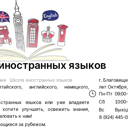
 иностранных языков
ние
Школа иностранных языков
г. Благовещен
йского, английского, немецкого,
лет Октября,
Пн-Пт
09:00
Сб
10:00
остранных языков или уже владеете
хотите улучшить, освежить знания,
Вс
Выхо
аловать к нам!
8 (924) 445-0
ующиеся за рубежом.