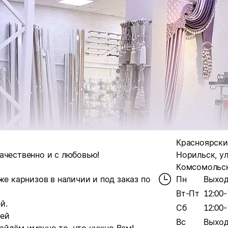
Красноярский
ачественно и с любовью!
Норильск, ул
Комсомольск
же карнизов в наличии и под заказ по
Пн
Выхо
Вт-Пт
12:00-
й.
Сб
12:00-
ней
Вс
Выхо