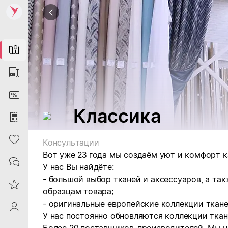
Map
News
DiscountCard
Классика
Purchases
Heart
Консультации
Вот уже 23 года мы создаём уют и комфорт к
Contacts
У нас Вы найдёте:
- большой выбор тканей и аксессуаров, а так
Reviews
образцам товара;
- оригинальные европейские коллекции ткане
ProfileSaby
У нас постоянно обновляются коллекции тка