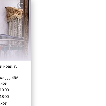
 край, г.
.
ая, д. 45А
дной
19:00
18:00
дной