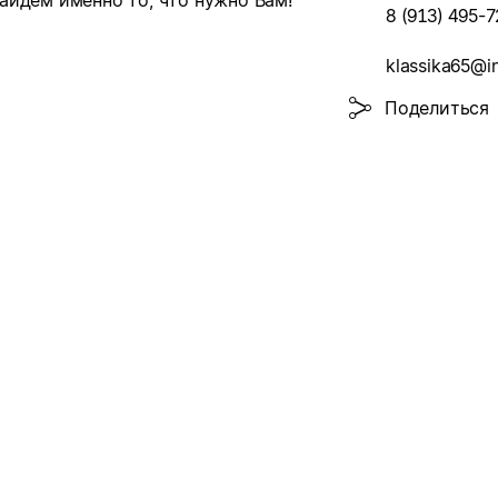
айдём именно то, что нужно Вам!
8 (913) 495-7
klassika65@i
Поделиться