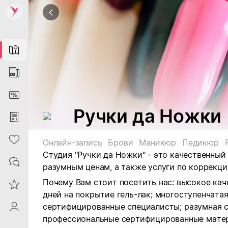
Map
News
DiscountCard
Ручки да Ножки
Purchases
Heart
Онлайн-запись
Брови
Маникюр
Педикюр
Студия "Ручки да Ножки" - это качественны
Contacts
разумным ценам, а также услуги по коррекци
Почему Вам стоит посетить нас: в
ысокое кач
Reviews
дней на покрытие гель-лак;
многоступенчатая
с
ертифицированные специалисты; р
азумная 
ProfileSaby
п
рофессиональные сертифицированные мате