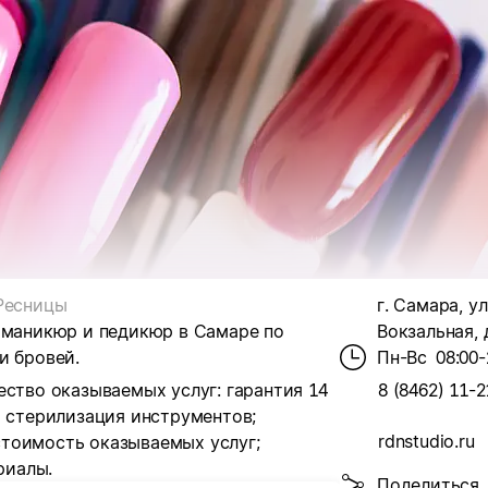
Ресницы
г. Самара, у
й маникюр и педикюр в Самаре по
Вокзальная, д
и бровей.
Пн-Вс
08:00-
ество оказываемых услуг: г
арантия 14
8 (8462) 11-2
 стерилизация инструментов;
rdnstudio.ru
стоимость оказываемых услуг;
риалы.
Поделиться