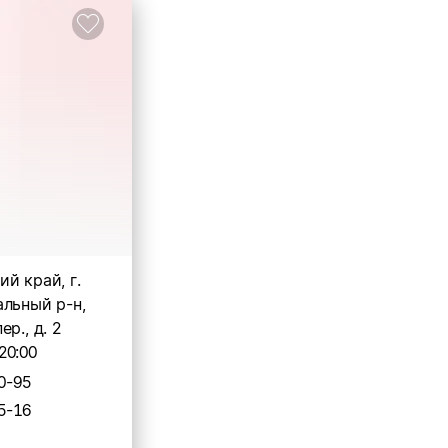
й край, г.
альный р-н,
р., д. 2
20:00
0-95
5-16