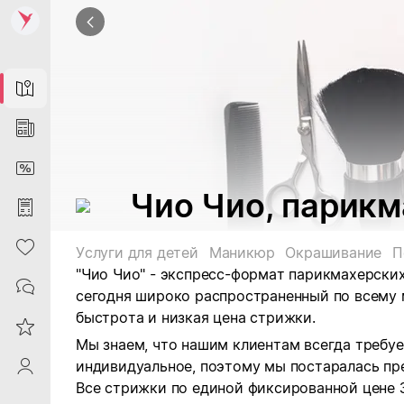
Map
News
DiscountCard
Чио Чио, парик
Purchases
Heart
Услуги для детей
Маникюр
Окрашивание
П
"Чио Чио" - экспресс-формат парикмахерских
Contacts
сегодня широко распространенный по всему
быстрота и низкая цена стрижки.
Reviews
Мы знаем, что нашим клиентам всегда требуе
индивидуальное, поэтому мы постаралась пр
ProfileSaby
Все стрижки по единой фиксированной цене 