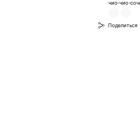
чио-чио-соч
Поделиться