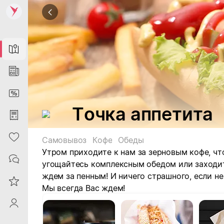
Map
News
DiscountCard
Точка аппетита
Purchases
Heart
Самовывоз
Кофе
Обеды
Утром приходите к нам за зерновым кофе, чт
Contacts
угощайтесь комплексным обедом или заходит
ждем за пенным! И ничего страшного, если не 
Reviews
Мы всегда Вас ждем!
ProfileSaby