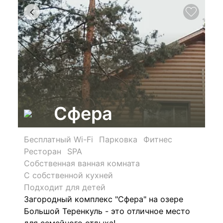
Сфера
Бесплатный Wi-Fi
Парковка
Фитнес
Ресторан
SPA
Собственная ванная комната
С собственной кухней
Подходит для детей
Загородный комплекс "Сфера"
на озере
Большой Теренкуль - это отличное место