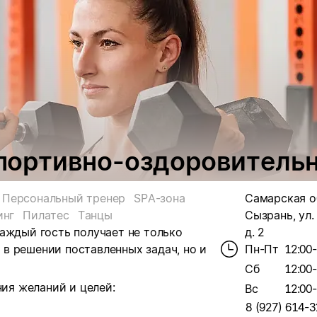
 спортивно-оздоровитель
Персональный тренер
SPA-зона
Самарская об
инг
Пилатес
Танцы
Сызрань, ул.
 каждый гость получает не только
д. 2
в решении поставленных задач, но и
Пн-Пт
12:00
Сб
12:00
ния желаний и целей:
Вс
12:00
8 (927) 614-3