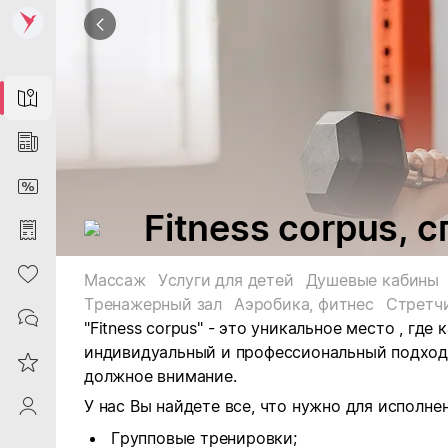
Map
News
DiscountCard
Fitness corpus,
Purchases
Heart
Массаж
Услуги для детей
Душевые кабины
Тренажерный зал
Аэробика, фитнес
Стретч
Contacts
"
Fitness corpus
" - это уникальное место , где
индивидуальный и профессиональный подход 
Reviews
должное внимание.
У нас Вы найдете все, что нужно для исполне
ProfileSaby
Групповые тренировки;