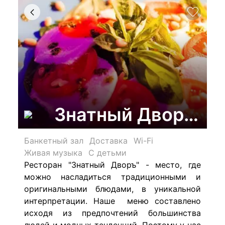
Знатный Дворъ, р
Банкетный зал
Доставка
Wi-Fi
Живая музыка
С детьми
Ресторан "Знатный Дворъ" - место, где
можно насладиться традиционными и
оригинальными блюдами, в уникальной
интерпретации. Наше меню составлено
исходя из предпочтений большинства