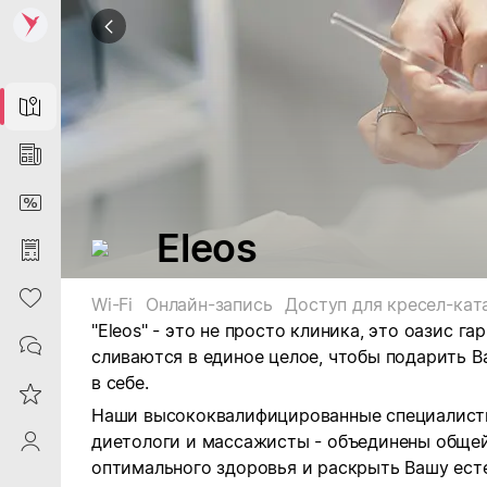
Map
News
DiscountCard
Eleos
Purchases
Heart
Wi-Fi
Онлайн-запись
Доступ для кресел-кат
"Eleos" - это не просто клиника, это оазис г
Contacts
сливаются в единое целое, чтобы подарить 
в себе.
Reviews
Наши высококвалифицированные специалисты
диетологи и массажисты - объединены общей
ProfileSaby
оптимального здоровья и раскрыть Вашу ест