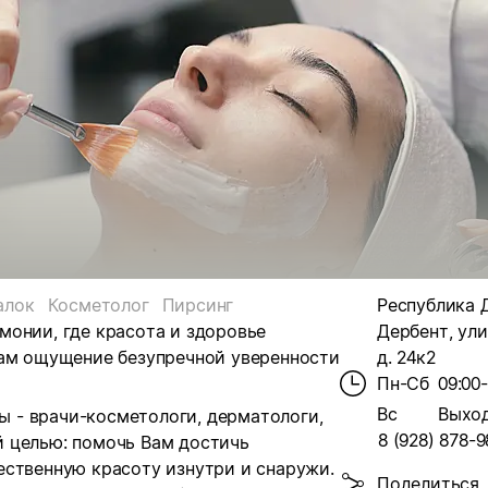
алок
Косметолог
Пирсинг
Республика 
армонии, где красота и здоровье
Дербент, ули
Вам ощущение безупречной уверенности
д. 24к2
Пн-Сб
09:00
Вс
Выхо
 - врачи-косметологи, дерматологи,
8 (928) 878-9
 целью: помочь Вам достичь
ественную красоту изнутри и снаружи.
Поделиться