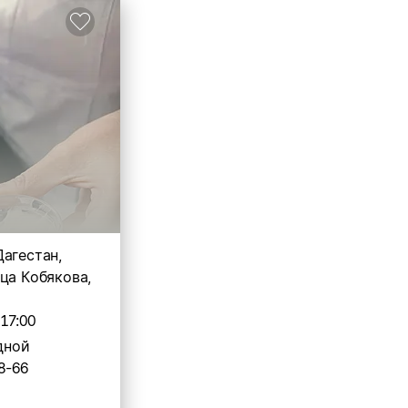
Дагестан,
ца Кобякова,
-17:00
дной
8-66