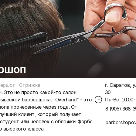
ершоп
бершоп
Стрижка
г. Саратов, у
. Это не просто какой-то салон
30
ывеской барбершопа. "Overhand" - это
Пн-Вс
10:00-
опа пронесенные через года. От
8 (905) 368-3
 лучший клиент, который получает
 студент или человек с обложки Форбс
о высокого класса!