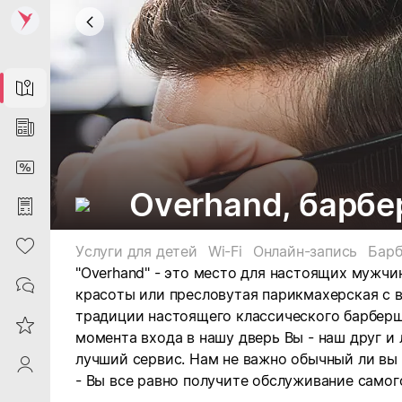
Map
News
DiscountCard
Overhand, барб
Purchases
Heart
Услуги для детей
Wi-Fi
Онлайн-запись
Бар
"Overhand" - это место для настоящих мужчин
Contacts
красоты или пресловутая парикмахерская с в
традиции настоящего классического барберш
Reviews
момента входа в нашу дверь Вы - наш друг и
лучший сервис. Нам не важно обычный ли вы
ProfileSaby
- Вы все равно получите обслуживание самог