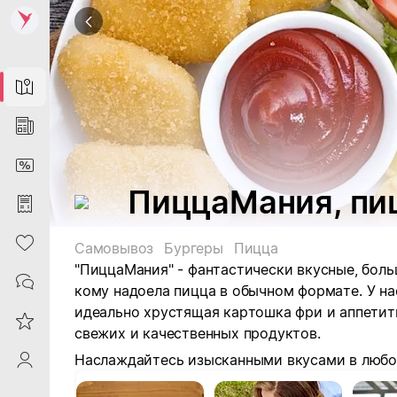
Map
News
DiscountCard
ПиццаМания, пи
Purchases
Heart
Самовывоз
Бургеры
Пицца
"ПиццаМания" - фантастически вкусные, боль
Contacts
кому надоела пицца в обычном формате.
У на
идеально хрустящая картошка фри и аппетит
Reviews
свежих и качественных продуктов.
Наслаждайтесь изысканными вкусами в любо
ProfileSaby