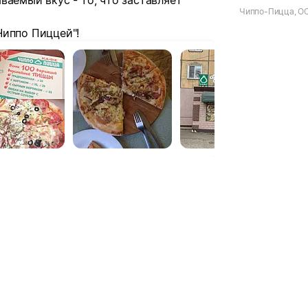
ваемый вкус - то, что заставляет
Чиппо-Пицца, О
Чиппо Пиццей"!