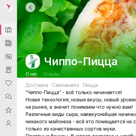
Map
News
DiscountCard
Чиппо-Пицца
Purchases
О нас
Отзывы
Heart
Доставка
Самовывоз
Пицца
"Чиппо-Пицца" - всё только начинается!
Contacts
Новая технология, новые вкусы, новый урове
на рынке, а значит понимаем что нужно вам!
Reviews
Различные виды сыра, наивкуснейшая начинк
никакого майонеза - всё это помещается на 
ProfileSaby
только из качественных сортов муки.