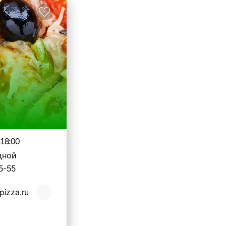
-18:00
дной
5-55
izza.ru