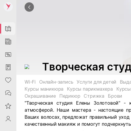
Map
News
DiscountCard
Творческая сту
Purchases
Heart
Wi-Fi
Онлайн-запись
Услуги для детей
Выда
Курсы маникюра
Курсы парикмахера
Курсы
Contacts
Окрашивание
Педикюр
Стрижка
Брови
"Творческая студия Елены Золотовой" - 
Reviews
атмосферой. Наши мастера - настоящие пр
Ваших волосах, предложат правильный уход 
ProfileSaby
качественный макияж и помогут подчеркнуть