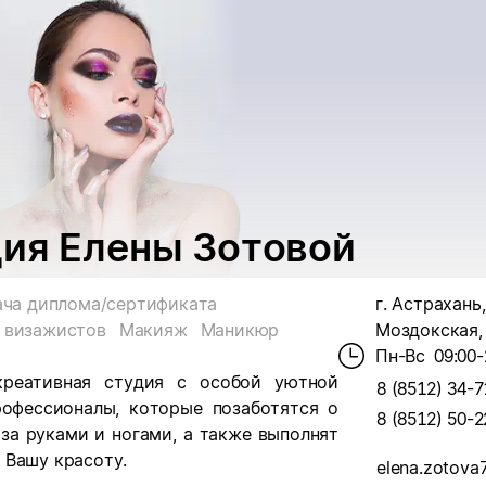
дия Елены Зотовой
ча диплома/сертификата
г. Астрахань,
 визажистов
Макияж
Маникюр
Моздокская, 
Пн-Вс
09:00-
креативная студия с особой уютной
8 (8512) 34-7
офессионалы, которые позаботятся о
8 (8512) 50-2
за руками и ногами, а также выполнят
 Вашу красоту.
elena.zotova