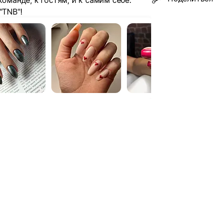
оманде, к гостям, и к самим себе.
"TNB"!