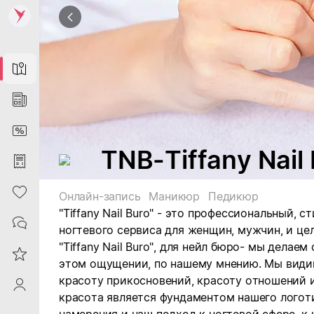
Map
News
DiscountCard
TNB-Tiffany Nail
Purchases
Heart
Онлайн-запись
Маникюр
Педикюр
"Tiffany Nail Buro"
- это профессиональный, с
Contacts
ногтевого сервиса для женщин, мужчин, и цел
"Tiffany Nail Buro", для нейл бюро- мы делае
Reviews
этом ощущении, по нашему мнению. Мы видим
красоту прикосновений, красоту отношений и
ProfileSaby
красота является фундаментом нашего логот