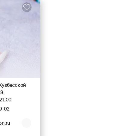
 Кузбасской
19
21:00
9-02
on.ru