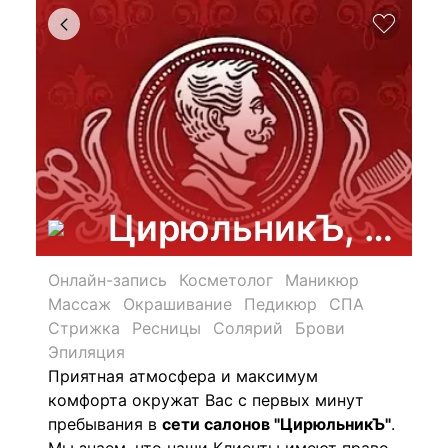
ЦирюльникЪ, феде
Онлайн-запись
Косметолог
Маникюр
Массаж
Окрашивание
Педикюр
СПА
Стрижка
Ресницы
Солярий
Брови
Эпиляция
Приятная атмосфера и максимум
комфорта окружат Вас с первых минут
пребывания в
сети салонов "ЦирюльникЪ"
.