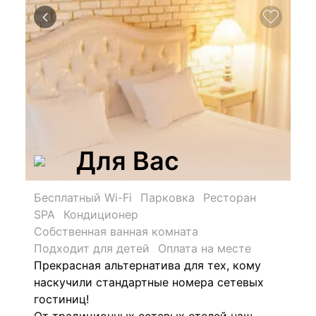
Для Вас
Бесплатный Wi-Fi
Парковка
Ресторан
SPA
Кондиционер
Собственная ванная комната
Подходит для детей
Оплата на месте
Прекрасная альтернатива для тех, кому
наскучили стандартные номера сетевых
гостиниц!