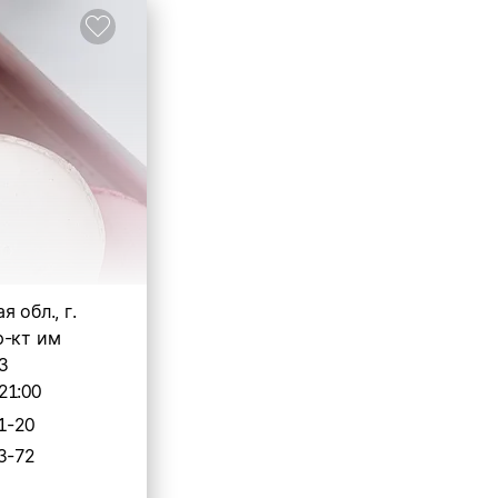
 обл., г.
р-кт им
3
21:00
1-20
3-72