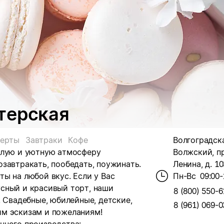
терская
ерты
Завтраки
Кофе
Волгоградская
плую и уютную атмосферу
Волжский, п
завтракать, пообедать, поужинать.
Ленина, д. 10
ы на любой вкус. Если у Вас
Пн-Вс
09:00-
сный и красивый торт, наши
8 (800) 550-6
. Свадебные, юбилейные, детские,
8 (961) 069-0
им эскизам и пожеланиям!