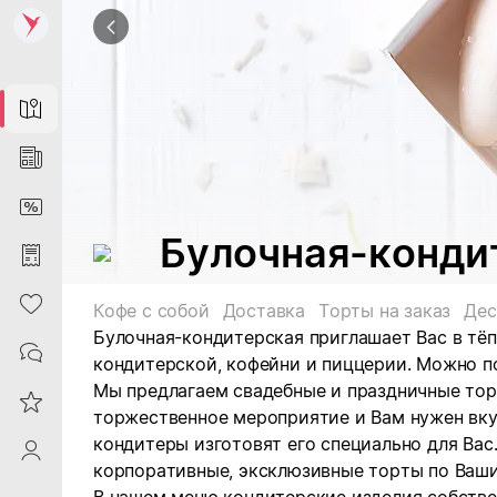
Map
News
DiscountCard
Булочная-конди
Purchases
Heart
Кофе с собой
Доставка
Торты на заказ
Дес
Булочная-кондитерская приглашает Вас в тё
Contacts
кондитерской, кофейни и пиццерии. Можно по
Мы предлагаем свадебные и праздничные торт
Reviews
торжественное мероприятие и Вам нужен вку
кондитеры изготовят его специально для Вас
ProfileSaby
корпоративные, эксклюзивные торты по Ваш