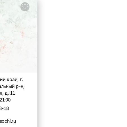
й край, г.
альный р-н,
, д. 11
21:00
8-18
sochi.ru