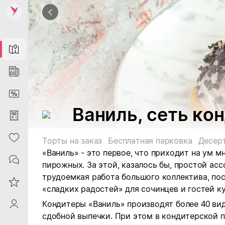
Map
News
DiscountCard
Ваниль, сеть ко
Purchases
Heart
Торты на заказ
Бесплатная парковка
Десер
«Ваниль» - это первое, что приходит на ум м
Contacts
пирожных. За этой, казалось бы, простой ас
трудоемкая работа большого коллектива, по
Reviews
«сладких радостей» для сочинцев и гостей к
Кондитеры «Ваниль» производят более 40 вид
ProfileSaby
сдобной выпечки. При этом в кондитерской 