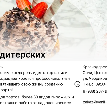
ндитерских
ты
Краснодарски
ногим, когда речь идет о тортах или
Сочи, Центр
социацией кроется профессиональная
ул. Чебрикова
святившего свою жизнь созданию
Пн-Вс
09:00-
урорта!
8 (988) 237-1
ов тортов, более 30 видов пирожных и
zakaz@vanil-
постоянно работают над расширением