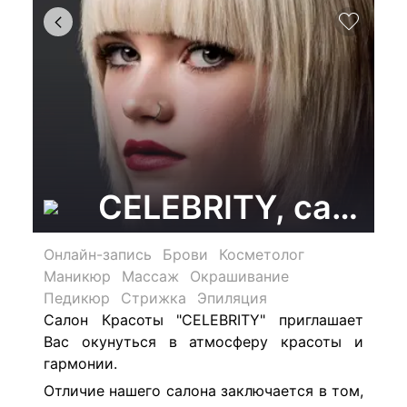
CELEBRITY, салон
Онлайн-запись
Брови
Косметолог
Маникюр
Массаж
Окрашивание
Педикюр
Стрижка
Эпиляция
Салон Красоты "CELEBRITY" приглашает
Вас окунуться в атмосферу красоты и
гармонии.
Отличие нашего салона заключается в том,