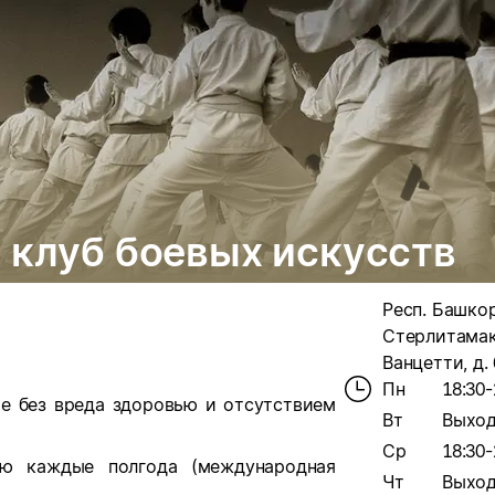
 клуб боевых искусств
Респ. Башкор
Стерлитамак,
Ванцетти, д.
Пн
18:30-
ие без вреда здоровью и отсутствием
Вт
Выхо
Ср
18:30-
кю каждые полгода (международная
Чт
Выхо