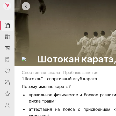
Map
News
DiscountCard
Шотокан каратэ,
Purchases
Heart
Спортивная школа
Пробные занятия
"Шотокан" - спортивный клуб каратэ.
Contacts
Почему именно каратэ?
Reviews
правильное физическое и боевое развит
риска травм;
ProfileSaby
аттестация на пояса с присвоением 
лицензия);