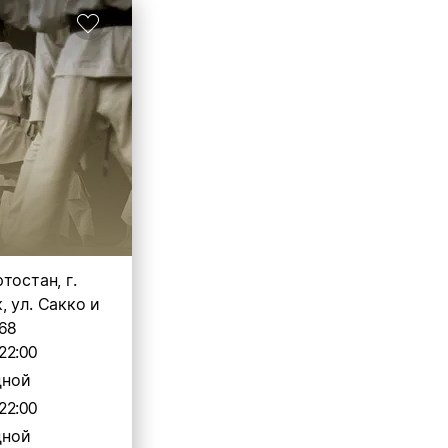
тостан, г.
 ул. Сакко и
 68
22:00
дной
22:00
дной