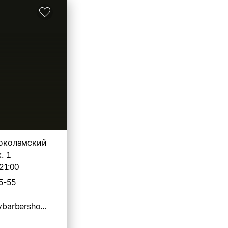
локоламский
к. 1
21:00
5-55
https://oldboybarbershop.com/tver