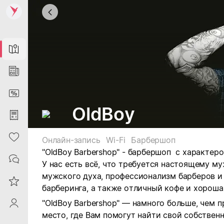
Map
News
DiscountCard
OldBoy
Purchases
Heart
Онлайн-запись
Wi-Fi
Барбершоп
"OldBoy Barbershop" - барбершоп с характер
Contacts
У нас есть всё, что требуется настоящему м
мужского духа, профессионализм барберов и
Reviews
барберинга, а также отличный кофе и хороша
"OldBoy Barbershop" — намного больше, чем 
ProfileSaby
место, где Вам помогут найти свой собствен