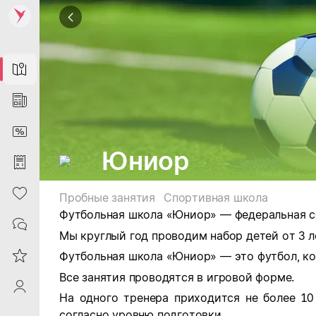
Map
News
DiscountCard
Юниор
Purchases
Heart
Пробные занятия
Спортивная школа
Футбольная школа «Юниор» — федеральная се
Contacts
Мы круглый год проводим набор детей от 3 л
Reviews
Футбольная школа «Юниор» — это футбол, ко
Все занятия проводятся в игровой форме.
ProfileSaby
На одного тренера приходится не более 10
согласно уровню подготовки.