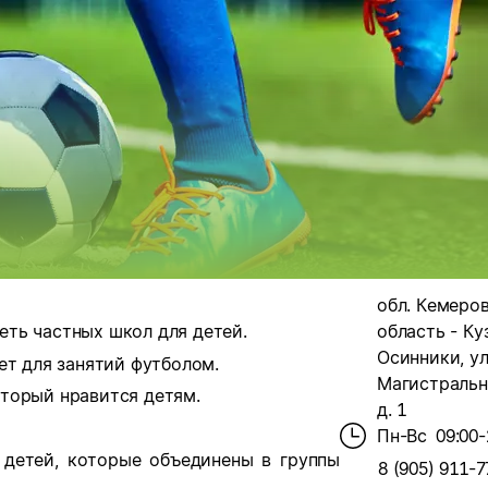
обл. Кемеро
ть частных школ для детей.
область - Куз
Осинники, ул
ет для занятий футболом.
Магистральн
торый нравится детям.
д. 1
Пн-Вс
09:00-
 детей, которые объединены в группы
8 (905) 911-7