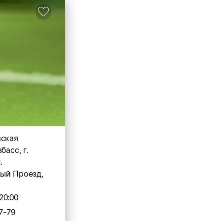
вская
басс, г.
.
ый Проезд,
20:00
7-79