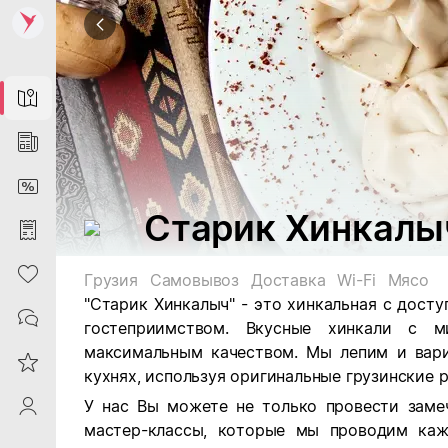
Map
News
DiscountCard
Старик Хинкалыч
Purchases
Heart
Грузия
Самовывоз
Доставка
Wi-Fi
Мясо
"Старик Хинкалыч" - это хинкальная с дос
Contacts
гостеприимством. Вкусные хинкали с 
максимальным качеством. Мы лепим и вари
Reviews
кухнях, используя оригинальные грузинские 
У нас Вы можете не только провести заме
ProfileSaby
мастер-классы, которые мы проводим ка