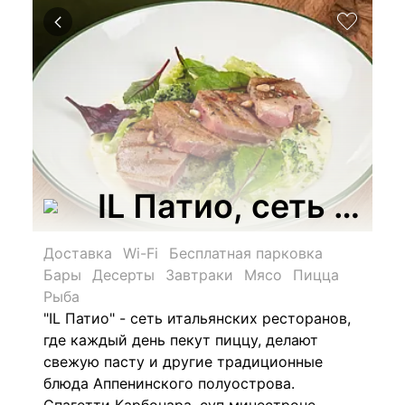
IL Патио, сеть се
Доставка
Wi-Fi
Бесплатная парковка
Бары
Десерты
Завтраки
Мясо
Пицца
Рыба
"IL Патио" - сеть итальянских ресторанов,
где каждый день пекут пиццу, делают
свежую пасту и другие традиционные
блюда Аппенинского полуострова.