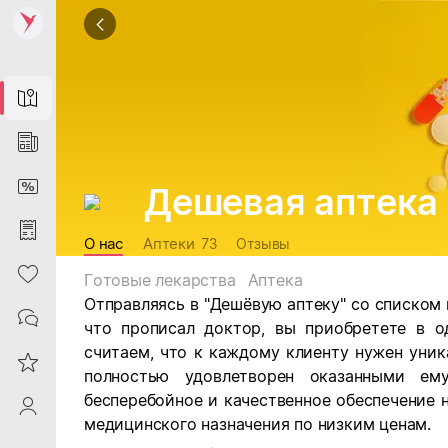
Map
News
DiscountCard
Дешевая аптека
Purchases
О нас
Аптеки
73
Отзывы
Heart
Готовые лекарства
Аптека
Отправляясь в "Дешёвую аптеку" со списком 
Contacts
что прописал доктор, вы приобретете в 
считаем, что к каждому клиенту нужен уник
Reviews
полностью удовлетворен оказанными ем
бесперебойное и качественное обеспечение
ProfileSaby
медицинского назначения по низким ценам.