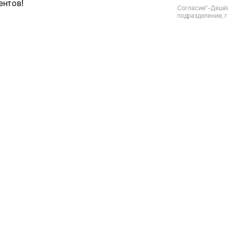
ентов!
Согласие"-Дешёв
подразделение, г
пр-кт Ленина