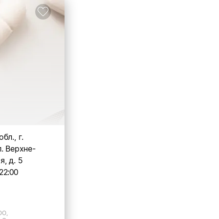
бл., г.
. Верхне-
, д. 5
22:00
ОО,