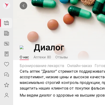
Map
News
DiscountCard
Диалог
Purchases
О нас
Аптеки
80
Отзывы
Heart
Бронирование лекарств
Онлайн-заказ
Гото
Сеть аптек "Диалог" стремится поддерживать
Contacts
ассортимент, низкие цены и высокое качест
максимально строгий контроль продукции, пр
Reviews
защитить наших клиентов от покупки фальси
Мы ведем диалог о здоровье на высшем уров
ProfileSaby