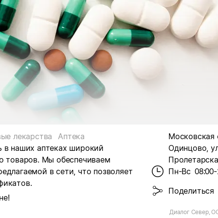
вые лекарства
Аптека
Московская о
 в наших аптеках
широкий
Одинцово, ул
во товаров. Мы обеспечиваем
Пролетарская
едлагаемой в сети, что позволяет
Пн-Вс
08:00-
фикатов.
Поделиться
не!
Диалог Север, О