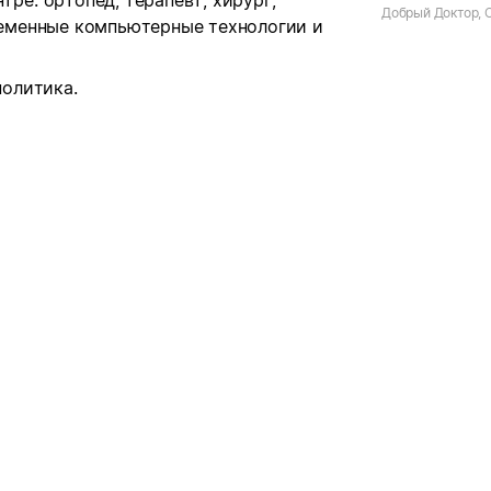
ре: ортопед, терапевт, хирург,
Добрый Доктор,
ременные компьютерные технологии и
политика.