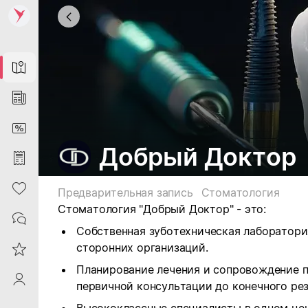
Map
News
DiscountCard
Добрый Доктор
Purchases
Heart
Предварительная запись
Стоматология
Стоматология "Добрый Доктор" - это:
Contacts
Собственная зуботехническая лаборатори
сторонних организаций.
Reviews
Планирование лечения и сопровождение па
ProfileSaby
первичной консультации до конечного рез