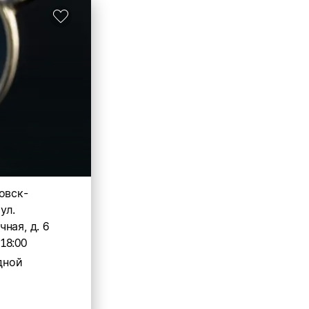
овск-
ул.
ная, д. 6
-18:00
дной