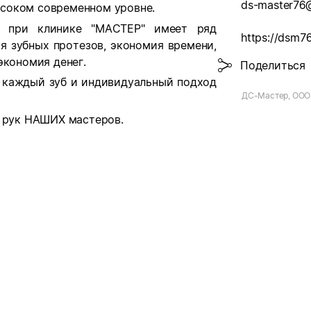
ds-master76@
соком современном уровне.
ия при клинике "МАСТЕР" имеет ряд
https://dsm76
я зубных протезов,
экономия времени,
экономия денег.
Поделиться
а каждый зуб и индивидуальный подход
ДС-Мастер, ООО
о рук НАШИХ мастеров.