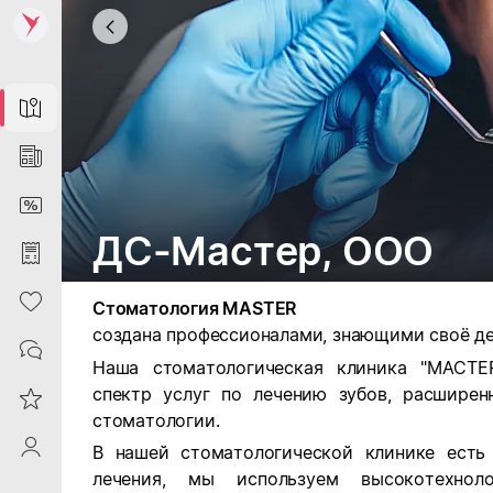
Map
News
DiscountCard
ДС-Мастер, ООО
Purchases
Heart
Стоматология MASTER
создана профессионалами, знающими своё де
Contacts
Наша стоматологическая клиника "МАСТЕ
спектр услуг по лечению зубов, расширен
Reviews
стоматологии.
ProfileSaby
В нашей стоматологической клинике есть
лечения, мы используем высокотехноло