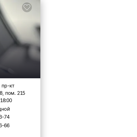
, пр-кт
8, пом. 215
-18:00
дной
3-74
6-66