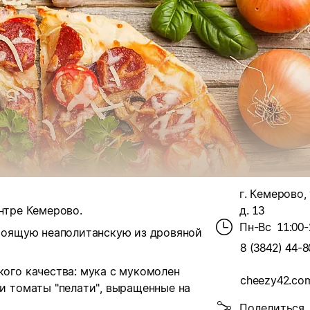
г. Кемерово, 
ентре Кемерово.
д. 13
Пн-Вс
11:00-
тоящую неаполитанскую из дровяной
8 (3842) 44-8
ого качества: мука с мукомолен
cheezy42.co
и томаты "пелати", выращенные на
Поделиться