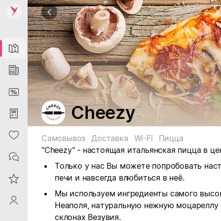
Map
News
DiscountCard
Cheezy
Purchases
Heart
Самовывоз
Доставка
Wi-Fi
Пицца
"Cheezy" - настоящая итальянская пицца в ц
Contacts
Только у нас Вы можете попробовать нас
печи и навсегда влюбиться в неё.
Reviews
Мы используем ингредиенты самого высок
ProfileSaby
Неаполя, натуральную нежную моцареллу 
склонах Везувия.