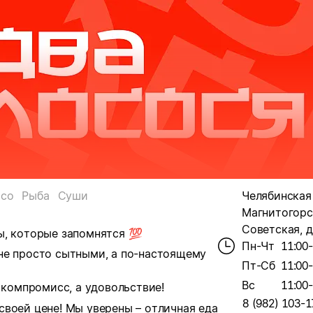
со
Рыба
Суши
Челябинская о
Магнитогорск
Советская, д
ы, которые запомнятся
💯
Пн-Чт
11:00
не просто сытными, а по-настоящему
Пт-Сб
11:00
Вс
11:00
 компромисс, а удовольствие!
8 (982) 103-1
своей цене! Мы уверены – отличная еда