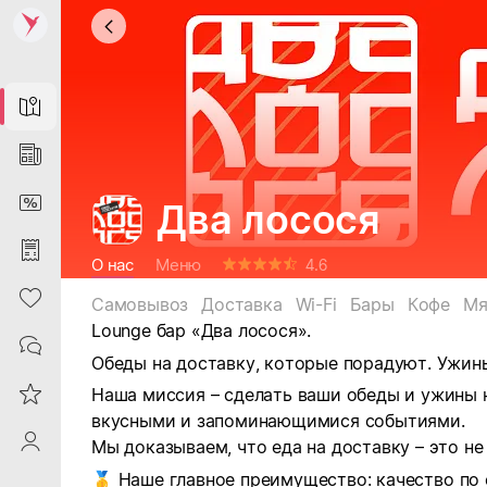
Map
News
DiscountCard
Два лосося
Purchases
О нас
Меню
4.6
Heart
Самовывоз
Доставка
Wi-Fi
Бары
Кофе
Мя
Lounge бар «Два лосося».
Contacts
Обеды на доставку, которые порадуют. Ужин
Reviews
Наша миссия – сделать ваши обеды и ужины 
вкусными и запоминающимися событиями.
ProfileSaby
Мы доказываем, что еда на доставку – это не
Наше главное преимущество: качество по 
🥇