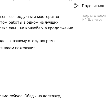
Поделиться
Ходыкина Татьян
твенные продукты и мастерство
ИП, Два лосося, 
ытом работы в одном из лучших
авка еды – не конвейер, а продолжение
да – к вашему столу вовремя.
итываем пожелания.
рямо сейчас! Обеды на доставку,