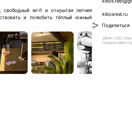
kikos.rest@g
, свободный wi-fi и открытая летняя
kikosrest.ru
увствовать и полюбить тёплый южный
Поделиться
ДВИН, ООО, Кикос
Новороссийск, п
Дзержинского, д