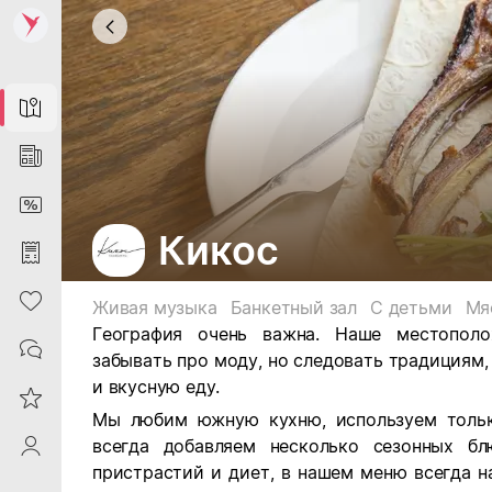
Map
News
DiscountCard
Кикос
Purchases
Heart
Живая музыка
Банкетный зал
С детьми
Мя
География очень важна. Наше местополо
Contacts
забывать про моду, но следовать традициям,
и вкусную еду.
Reviews
Мы любим южную кухню, используем тольк
всегда добавляем несколько сезонных б
ProfileSaby
пристрастий и диет, в нашем меню всегда н